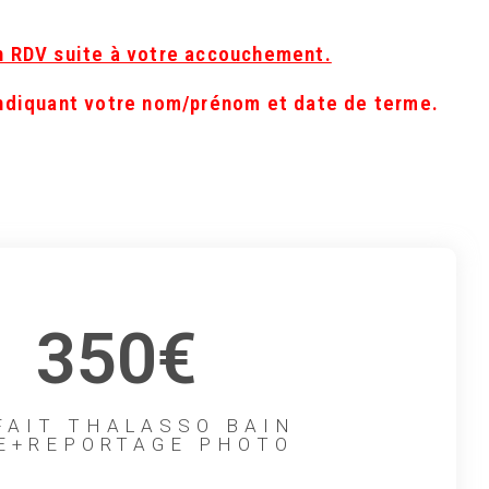
n RDV suite à votre accouchement.
indiquant votre nom/prénom et date de terme.
350€
FAIT THALASSO BAIN
E+REPORTAGE PHOTO